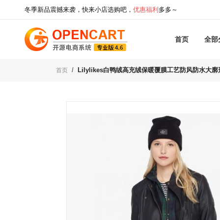
冬季新品震撼来袭，快来小店选购吧，
优惠福利
多多～
首页
全部
Lilylikes白鸭绒高充绒保暖覆膜工艺防风防水
首页