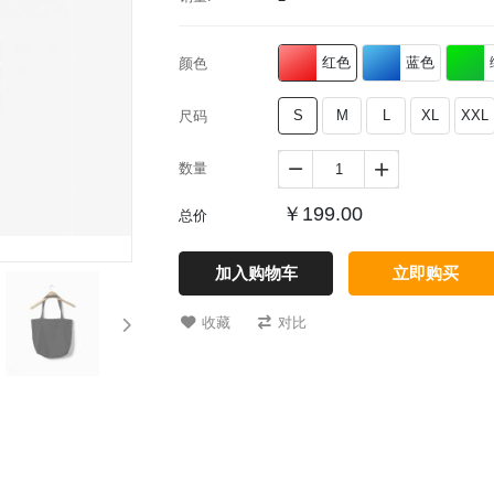
红色
蓝色
颜色
S
M
L
XL
XXL
尺码
数量


￥199.00
总价
加入购物车
立即购买
收藏
对比