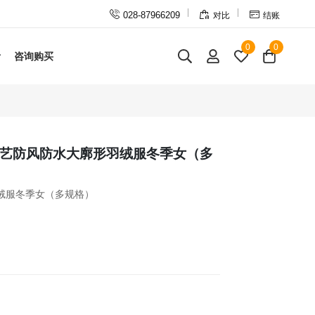



028-87966209
对比
结账
0
0
咨询购买
覆膜工艺防风防水大廓形羽绒服冬季女（多
绒服冬季女（多规格）