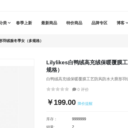
分类
春季上新
最新商品
特价商品
品牌专区
博客
大廓形羽绒服冬季女（多规格）
Lilylikes白鸭绒高充绒保暖
规格）
白鸭绒高充绒保暖覆膜工艺防风防水大廓形羽
0 评价
￥199.00
降价提醒
库存：
9999999
销量:
2