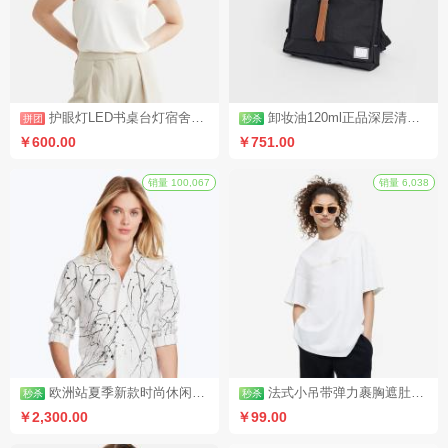
护眼灯LED书桌台灯宿舍卧室床头灯（拼团活动3）
卸妆油120ml正品深层清洁温和眼唇卸妆水去黑头（秒杀活动1）
砍价
砍价
￥600.00
￥751.00
销量 1,096
欧洲站夏季新款时尚休闲短裤热裤女裤运动家具纯棉韩版宽松百搭裤（秒杀活动2）
法式小吊带弹力裹胸遮肚子藏肉上衣（秒杀活动4）
￥2,300.00
￥99.00