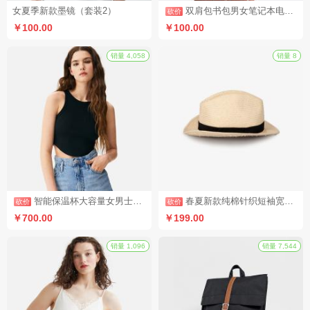
女夏季新款墨镜（套装2）
双肩包书包男女笔记本电脑包时尚潮流旅行背包（砍价活动4）
￥100.00
￥100.00
砍价
智能保温杯大容量女男士高档泡茶便携316L不锈钢水杯子（砍价活动3）
春夏新款纯棉针织短袖宽松棉麻T恤（砍价活动1）
￥700.00
￥199.00
销量 4,058