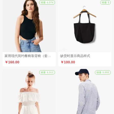
拼团
秒杀
销量 100,067
家用现代简约餐椅靠背椅（套装1）
缺货时显示商品样式
￥160.00
￥100.00
秒杀
秒杀