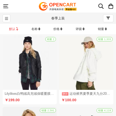
春季上装
默认
名称
价格
评级
销量
销量 2
Lilylikes白鸭绒高充绒保暖覆膜工艺防风防水大廓形羽绒服冬季女（多规格）
运动裤男夏季夏天九分2021新款冰丝薄款速干裤男士夏裤休闲长裤子（拼团活动1）
￥199.00
￥100.00