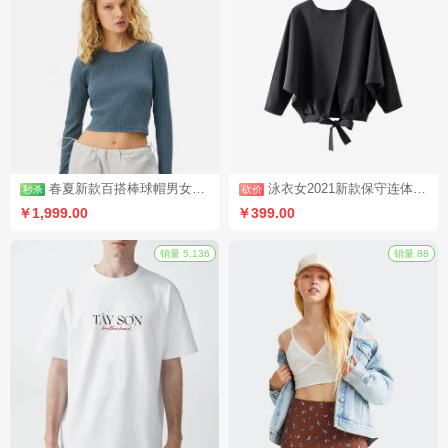
拼团
销量 2,591
春夏新款百搭棒球帽男女休闲防晒帽时尚鸭舌帽户外嘻哈帽（秒杀活动3）
泳衣女2021新款保守连体遮肚显瘦性感小胸聚拢加大码泡温泉游泳衣（砍价活动2）
￥1,999.00
￥399.00
秒杀
砍价
销量 5,136