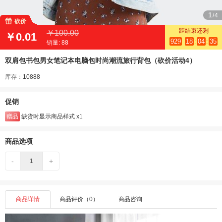
1
/4

砍价
距结束还剩
￥100.00
￥0.01
929
18
04
35
销量:
88
双肩包书包男女笔记本电脑包时尚潮流旅行背包（砍价活动4）
库存：
10888
促销
赠品
缺货时显示商品样式 x1
商品选项
-
+
商品详情
商品评价（0）
商品咨询