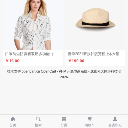
销量 1
口罩防尘防雾霾双层多功能（单品赠品）
夏季2021新款韩版宽松上衣V领心机锁骨设计感小众条纹短袖T恤女
￥16.00
￥199.00
技术支持
opencart.cn
OpenCart - PHP 开源电商系统 - 成都光大网络科技 ©
2026





首页
搜索
分类
购物车
会员中心