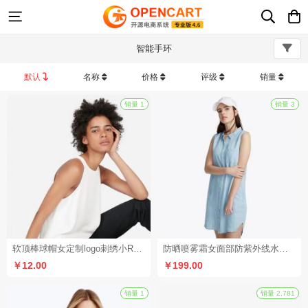
智能手环
默认
名称
价格
评级
销量
销量 1
软顶棒球帽女定制logo刺绣小R标宽檐显脸小百搭字母鸭舌帽子
防晒喷雾霜女面部防紫外线水晶夏清爽不油腻（满减赠品）
￥12.00
￥199.00