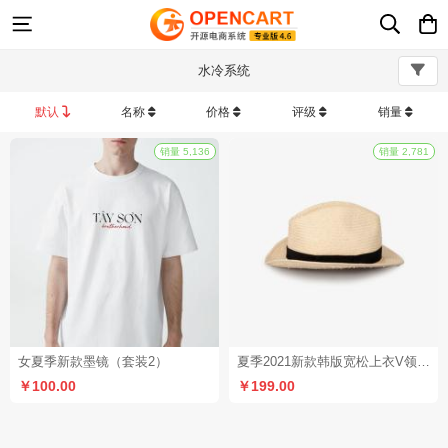
水冷系统
默认
名称
价格
评级
销量
销量 5,136
女夏季新款墨镜（套装2）
夏季2021新款韩版宽松上衣V领心机锁骨设计感小众条纹短袖T恤女
￥100.00
￥199.00