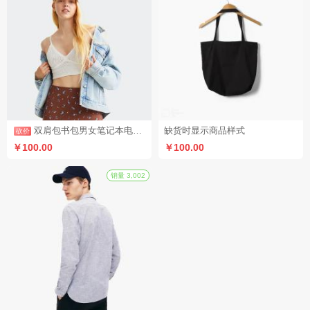
砍价
销量 88
双肩包书包男女笔记本电脑包时尚潮流旅行背包（砍价活动4）
缺货时显示商品样式
￥100.00
￥100.00
砍价
销量 3,002