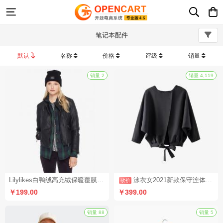
笔记本配件
默认
名称
价格
评级
销量
销量 2
Lilylikes白鸭绒高充绒保暖覆膜工艺防风防水大廓形羽绒服冬季女（多规格）
泳衣女2021新款保守连体遮肚显瘦性感小胸聚拢加大码泡温泉游泳衣（砍价活动2）
￥199.00
￥399.00