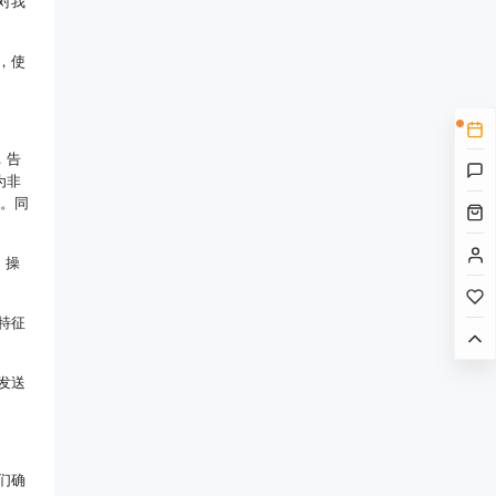
对我
，使
，告
为非
息。同
、操
特征
发送
们确