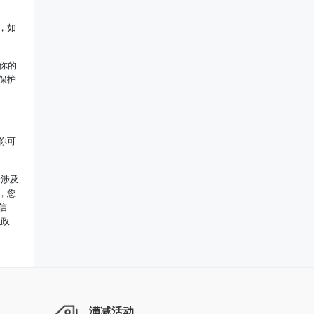
，如
你的
保护
你可
身涉及
，您
信
私政
满减活动