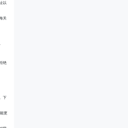
址以
海关
。
拒绝
。下
们能更