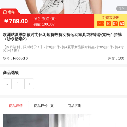
1
/4

秒杀
距结束还剩
￥2,300.00
￥789.00
929
10
07
53
销量:
100,067
欧洲站夏季新款时尚休闲短裤热裤女裤运动家具纯棉韩版宽松百搭裤
（秒杀活动2）
【四月福利，限时特价！】2件8折3件7折&夏季新品限时特惠2件85折3件7折&专
区1件5折！
型号：
Product 6
库存：
100
商品选项
-
+
商品详情
商品评价（0）
商品咨询